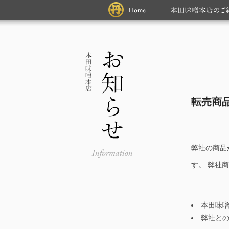
転売商
弊社の商品
す。 弊社
本田味
弊社と